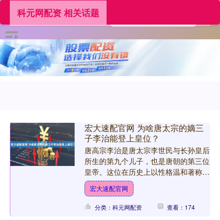
科元网配资 相关话题
宏大速配官网 为啥唐太宗的嫡三
子李治能登上皇位？
唐高宗李治是唐太宗李世民与长孙皇后
所生的第九个儿子，也是唐朝的第三位
皇帝。这位在历史上以性格温和著称的
帝王，为何能在激烈的皇位争夺中脱颖
宏大速配官网
而出？究其原因，主要有两....
分类：科元网配资
查看：174