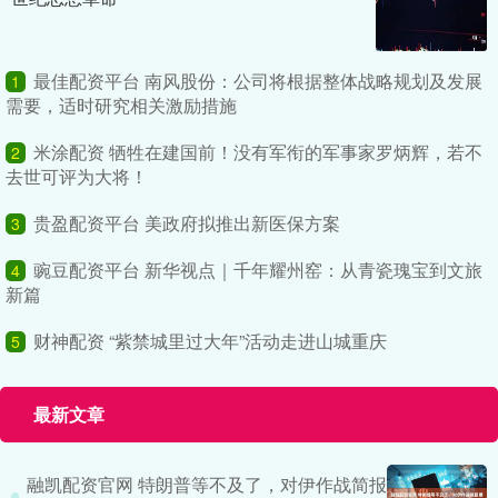
最佳配资平台 南风股份：公司将根据整体战略规划及发展
1
需要，适时研究相关激励措施
米涂配资 牺牲在建国前！没有军衔的军事家罗炳辉，若不
2
去世可评为大将！
贵盈配资平台 美政府拟推出新医保方案
3
豌豆配资平台 新华视点｜千年耀州窑：从青瓷瑰宝到文旅
4
新篇
财神配资 “紫禁城里过大年”活动走进山城重庆
5
最新文章
融凯配资官网 特朗普等不及了，对伊作战简报