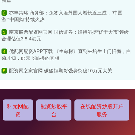
亦丰策略 商务部：免签入境外国人增长近三成，“中国
2
游”“中国购”持续火热
南京股票配资网官网 国信证券：维持滔搏“优于大市”评级
3
合理估值3.8-4港元
优配网配资APP下载 《生命树》直到林培生上门忏悔，白
4
菊才知，邵云飞跳楼的真相
配资网之家官网 碳酸锂期货强势突破10万元大关
5
科元网配
配资炒股平
在线配资炒股开户
资
台
服务