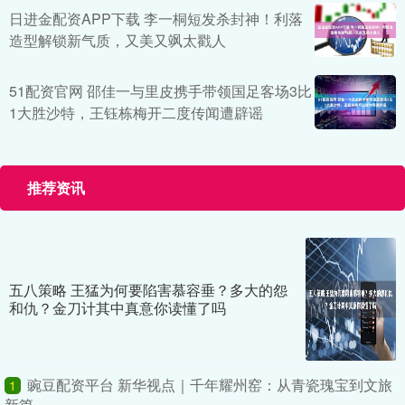
日进金配资APP下载 李一桐短发杀封神！利落
造型解锁新气质，又美又飒太戳人
51配资官网 邵佳一与里皮携手带领国足客场3比
1大胜沙特，王钰栋梅开二度传闻遭辟谣
推荐资讯
五八策略 王猛为何要陷害慕容垂？多大的怨
和仇？金刀计其中真意你读懂了吗
豌豆配资平台 新华视点｜千年耀州窑：从青瓷瑰宝到文旅
1
新篇