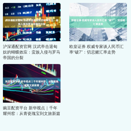
沪深通配资官网 汉武帝击退匈
欧皇证券 权威专家谈人民币汇
奴的蝴蝶效应：蛮族入侵与罗马
率“破7”：切忌赌汇率走势
帝国的分裂
豌豆配资平台 新华视点｜千年
耀州窑：从青瓷瑰宝到文旅新篇