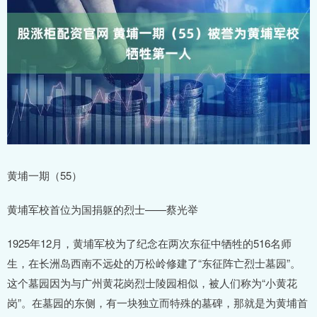
黄埔一期（55）
黄埔军校首位为国捐躯的烈士——蔡光举
1925年12月，黄埔军校为了纪念在两次东征中牺牲的516名师
生，在长洲岛西南不远处的万松岭修建了“东征阵亡烈士墓园”。
这个墓园因为与广州黄花岗烈士陵园相似，被人们称为“小黄花
岗”。在墓园的东侧，有一块独立而特殊的墓碑，那就是为黄埔首