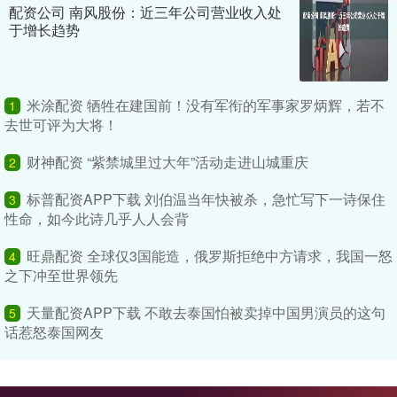
配资公司 南风股份：近三年公司营业收入处
于增长趋势
米涂配资 牺牲在建国前！没有军衔的军事家罗炳辉，若不
1
去世可评为大将！
财神配资 “紫禁城里过大年”活动走进山城重庆
2
标普配资APP下载 刘伯温当年快被杀，急忙写下一诗保住
3
性命，如今此诗几乎人人会背
旺鼎配资 全球仅3国能造，俄罗斯拒绝中方请求，我国一怒
4
之下冲至世界领先
天量配资APP下载 不敢去泰国怕被卖掉中国男演员的这句
5
话惹怒泰国网友