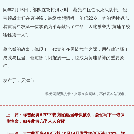
同年2月16日，部队在攻打淡水时，蔡光举担任敢死队队长。他
带领战士们奋勇冲锋，最终壮烈牺牲，年仅22岁。他的牺牲标志
着黄埔军校第一位学员为革命献出了生命，因此被誉为“黄埔军校
牺牲第一人”。
蔡光举的故事，体现了一代青年在民族危亡之际，用行动诠释了
忠诚与担当。他短暂而闪耀的一生，也成为黄埔精神的重要象
征。
发布于：天津市
科元网配资提示：文章来自网络，不代表本站观点。
上一篇：
标普配资APP下载 刘伯温当年快被杀，急忙写下一诗保
住性命，如今此诗几乎人人会背
下一篇：
大丰收配资APP下载 10月14日微导转债下跌4.75%，转