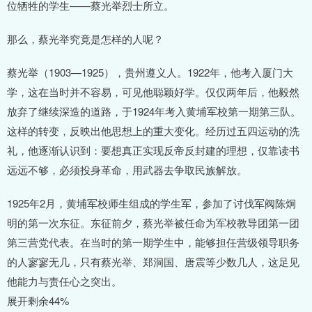
位牺牲的学生——蔡光举烈士所立。
那么，蔡光举究竟是怎样的人呢？
蔡光举（1903—1925），贵州遵义人。1922年，他考入厦门大
学，这在当时并不容易，可见他聪颖好学。仅仅两年后，他毅然
放弃了继续深造的道路，于1924年考入黄埔军校第一期第三队。
这样的转变，反映出他思想上的重大变化。经历过五四运动的洗
礼，他逐渐认识到：要想真正实现反帝反封建的理想，仅靠读书
远远不够，必须投身革命，用武器去争取民族解放。
1925年2月，黄埔军校师生组成的学生军，参加了讨伐军阀陈炯
明的第一次东征。东征前夕，蔡光举被任命为军校教导团第一团
第三营党代表。在当时的第一期学生中，能够担任营级领导职务
的人寥寥无几，只有蔡光举、郑洞国、唐震等少数几人，这足见
他能力与责任心之突出。
展开剩余44%