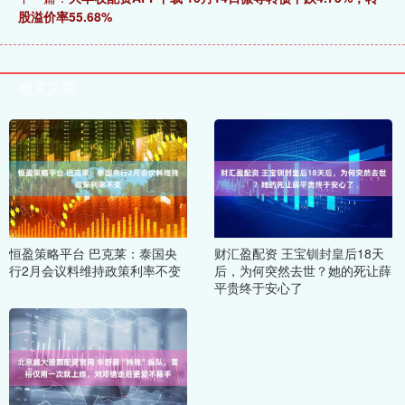
股溢价率55.68%
相关文章
恒盈策略平台 巴克莱：泰国央
财汇盈配资 王宝钏封皇后18天
行2月会议料维持政策利率不变
后，为何突然去世？她的死让薛
平贵终于安心了